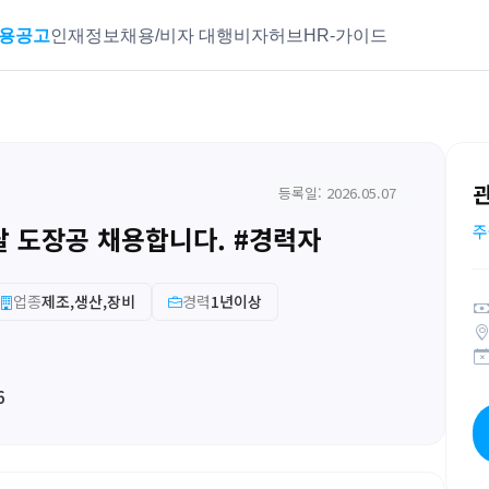
용공고
인재정보
채용/비자 대행
비자허브
HR-가이드
등록일: 2026.05.07
 도장공 채용합니다. #경력자
주
업종
제조,생산,장비
경력
1년이상
6