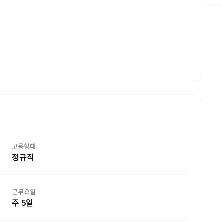
고용형태
정규직
근무요일
주 5일