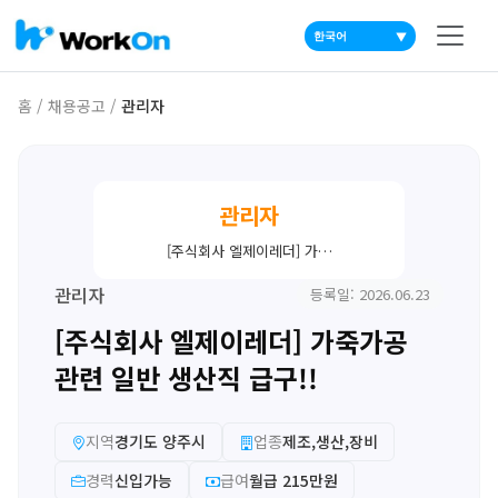
▼
홈
/
채용공고
/
관리자
관리자
[주식회사 엘제이레더] 가…
관리자
등록일: 2026.06.23
[주식회사 엘제이레더] 가죽가공
관련 일반 생산직 급구!!
지역
경기도 양주시
업종
제조,생산,장비
경력
신입가능
급여
월급 215만원