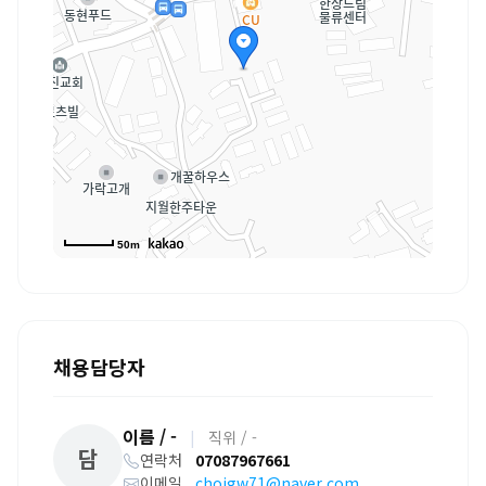
50m
채용담당자
이름 / -
|
직위 / -
담
연락처
07087967661
이메일
choigw71@naver.com