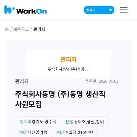
▼
홈
/
채용공고
/
관리자
관리자
주식회사동명 (주)동명 …
관리자
등록일: 2026.06.01
주식회사동명 (주)동명 생산직
사원모집
지역
경기도 광주시
업종
제조,생산,장비
경력
신입가능
급여
월급 215만원