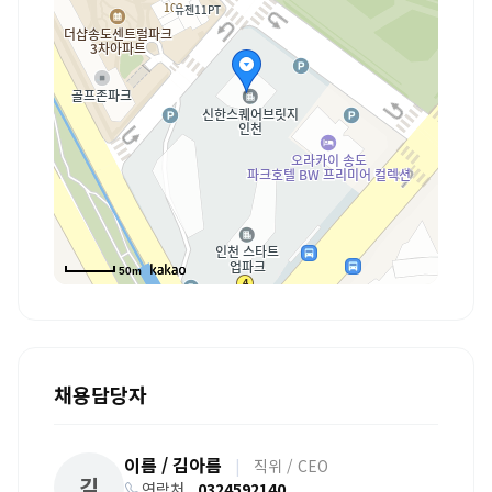
50m
채용담당자
이름 / 김아름
|
직위 / CEO
김
연락처
0324592140