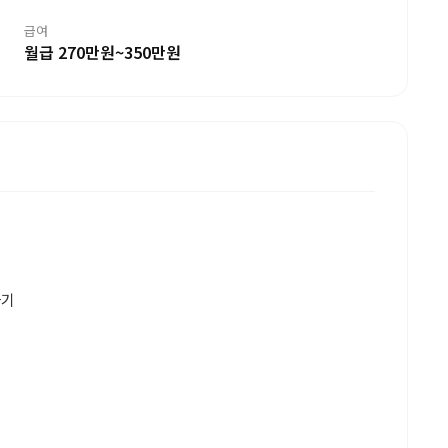
급여
월급 270만원~350만원
하기