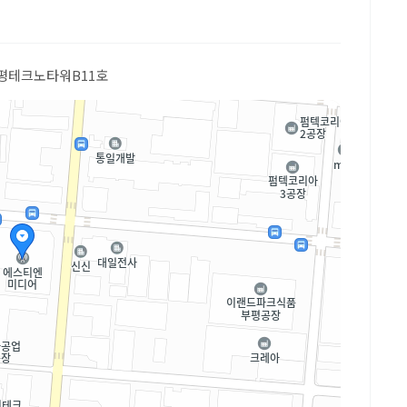
, 부평테크노타워B11호