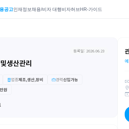
용공고
인재정보
채용/비자 대행
비자허브
HR-가이드
등록일: 2026.06.23
 및생산관리
에
업종
제조,생산,장비
경력
신입가능
0만원
1