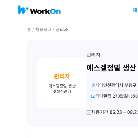
채
홈
/
채용공고
/
관리자
관리자
에스겔정밀 생산
관리자
지역
인천광역시 부평구
에스겔정밀 생산
및생산관리
급여
월급 270만원~35
채용기간 06.23 ~ 08.2