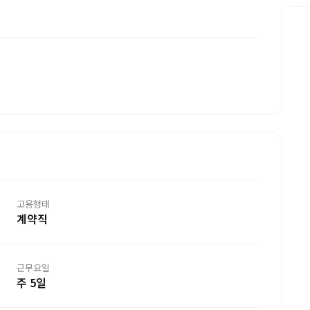
고용형태
계약직
근무요일
주 5일