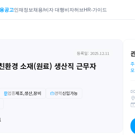
용공고
인재정보
채용/비자 대행
비자허브
HR-가이드
등록일: 2025.12.11
친환경 소재(원료) 생산직 근무자
주
모
업종
제조,생산,장비
경력
신입가능
1