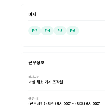
비자
F-2
F-4
F-5
F-6
근무정보
비자지원
과실·채소 기계 조작원
근무시간
(근무시간) (오전) 9시 00분 ~ (오후) 6시 00분