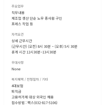
주요업무
직무내용
제조업 생산 단순 노무 종사원 구인
프레스 작업 등
자격요건
상세 근무시간
(근무시간) (오전) 8시 30분 ~ (오후) 5시 30분
휴게 시간 12시30분~13시30분
우대사항
None
복지혜택 / 전형절차 / 기타
4대보험
퇴직금
고용허가제 대상 외국인 채용
접수방법 : 팩스(032-817-5106)