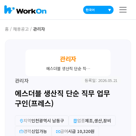
▼
홈
/
채용공고
/
관리자
관리자
에스더블 생산직 단순 직…
관리자
등록일: 2026.05.21
에스더블 생산직 단순 직무 업무
구인(프레스)
지역
인천광역시 남동구
업종
제조,생산,장비
경력
신입가능
급여
시급 10,320원