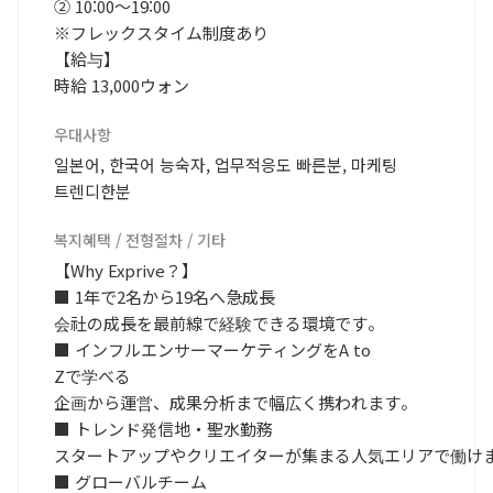
② 10:00～19:00
※フレックスタイム制度あり
【給与】
時給 13,000ウォン
우대사항
일본어, 한국어 능숙자, 업무적응도 빠른분, 마케팅
트렌디한분
복지혜택 / 전형절차 / 기타
【Why Exprive？】
■ 1年で2名から19名へ急成長
会社の成長を最前線で経験できる環境です。
■ インフルエンサーマーケティングをA to
Zで学べる
企画から運営、成果分析まで幅広く携われます。
■ トレンド発信地・聖水勤務
スタートアップやクリエイターが集まる人気エリアで働け
■ グローバルチーム