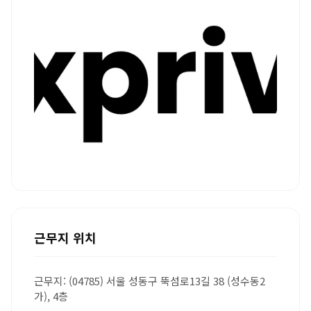
근무지 위치
근무지: (04785) 서울 성동구 뚝섬로13길 38 (성수동2
가), 4층