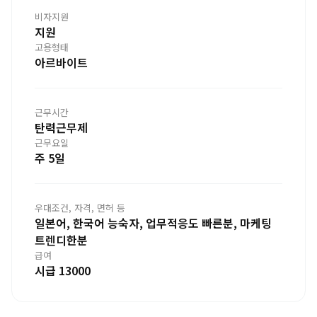
비자지원
지원
고용형태
아르바이트
근무시간
탄력근무제
근무요일
주 5일
우대조건, 자격, 면허 등
일본어, 한국어 능숙자, 업무적응도 빠른분, 마케팅
트렌디한분
급여
시급 13000