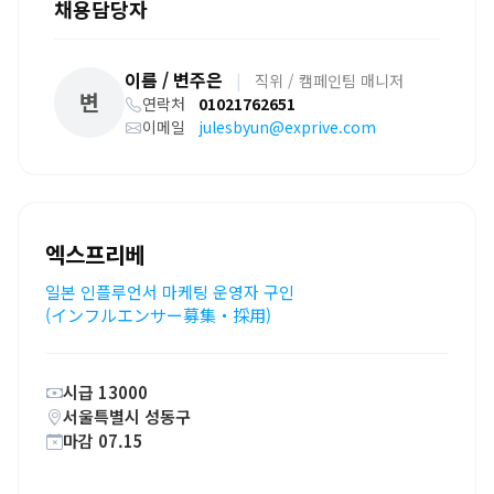
채용담당자
이름 / 변주은
|
직위 / 캠페인팀 매니저
변
연락처
01021762651
이메일
julesbyun@exprive.com
엑스프리베
일본 인플루언서 마케팅 운영자 구인
(インフルエンサー募集・採用)
시급 13000
서울특별시 성동구
마감 07.15