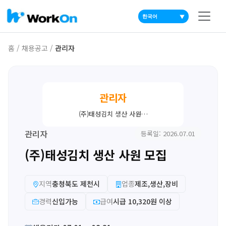
▼
홈
/
채용공고
/
관리자
관리자
(주)태성김치 생산 사원…
관리자
등록일: 2026.07.01
(주)태성김치 생산 사원 모집
지역
충청북도 제천시
업종
제조,생산,장비
경력
신입가능
급여
시급 10,320원 이상