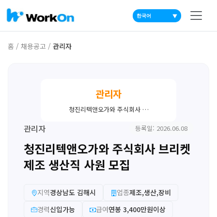
▼
홈
/
채용공고
/
관리자
관리자
청진리텍앤오가와 주식회사 …
관리자
등록일: 2026.06.08
청진리텍앤오가와 주식회사 브리켓
제조 생산직 사원 모집
지역
경상남도 김해시
업종
제조,생산,장비
경력
신입가능
급여
연봉 3,400만원이상