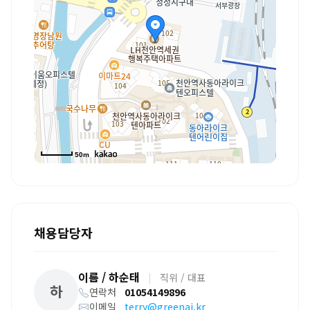
50m
채용담당자
이름 / 하순태
|
직위 / 대표
하
연락처
01054149896
이메일
terry@greenai.kr