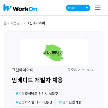
▼
홈
/
채용공고
/
그린에이아이
그린에이아이
등록일: 2025.06.17
임베디드 개발자 채용
지역
충청남도 천안시 서북구
업종
IT개발,데이터,통신
경력
신입가능