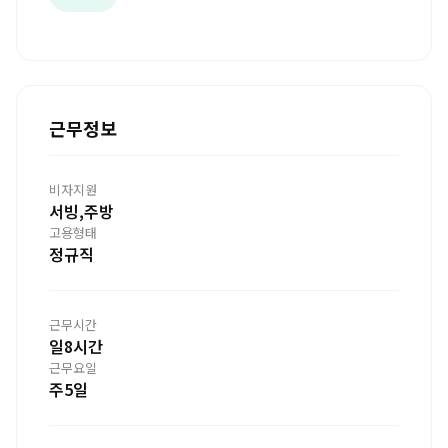
근무정보
비자지원
서빙,주방
고용형태
정규직
근무시간
일8시간
근무요일
주5일