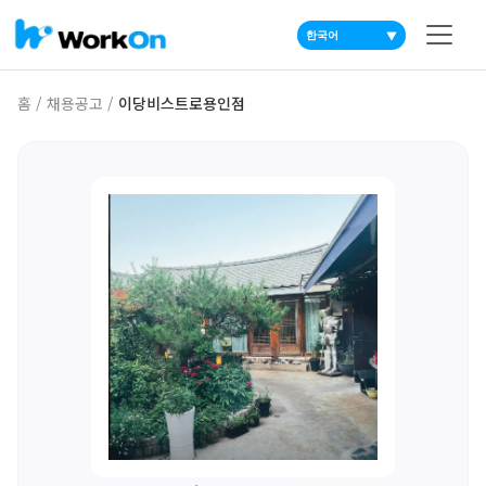
▼
홈
/
채용공고
/
이당비스트로용인점