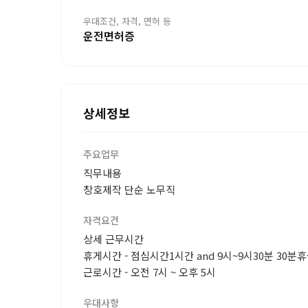
우대조건, 자격, 면허 등
운전면허증
상세정보
주요업무
직무내용
창호제작 단순 노무직
자격요건
상세 근무시간
휴게시간 - 점심시간1시간 and 9시~9시30분 30분휴
근로시간 - 오전 7시 ~ 오후 5시
우대사항