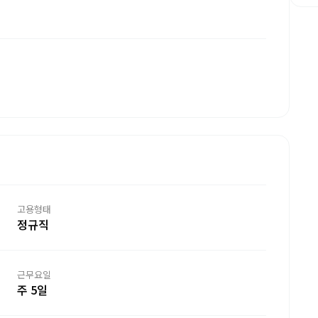
고용형태
정규직
근무요일
주 5일