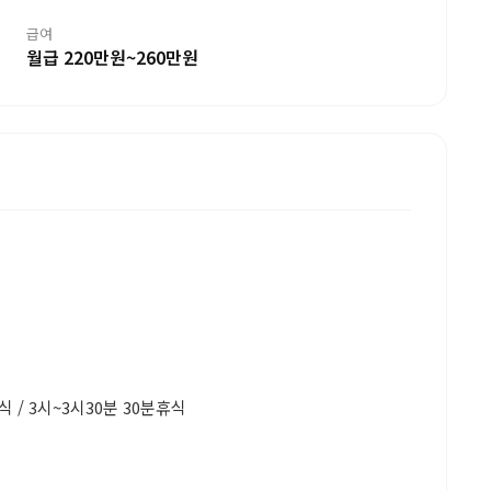
급여
월급 220만원~260만원
식 / 3시~3시30분 30분휴식