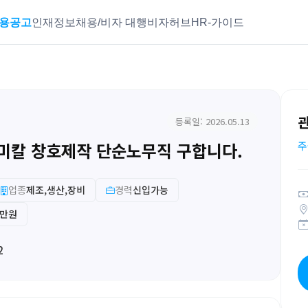
용공고
인재정보
채용/비자 대행
비자허브
HR-가이드
등록일: 2026.05.13
미칼 창호제작 단순노무직 구합니다.
주
업종
제조,생산,장비
경력
신입가능
0만원
2