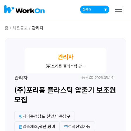
▼
홈
/
채용공고
/
관리자
관리자
(주)포리폼 플라스틱 압…
관리자
등록일: 2026.05.14
(주)포리폼 플라스틱 압출기 보조원
모집
지역
충청남도 천안시 동남구
업종
제조,생산,장비
경력
신입가능