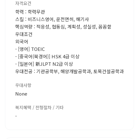
자격요건
학력 : 학력무관
스킬 : 비즈니스영어, 운전면허, 해기사
핵심역량 : 적응성, 협동심, 계획성, 성실성, 꼼꼼함
우대조건
외국어
- [영어] TOEIC
- [중국어(북경어)] HSK 4급 이상
- [일본어] 新JLPT N2급 이상
우대전공 : 기관공학부, 해양개발공학과, 토목건설공학과
우대사항
None
복지혜택 / 전형절차 / 기타
-