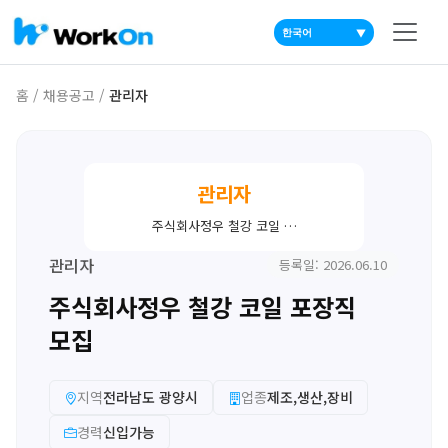
▼
홈
/
채용공고
/
관리자
관리자
주식회사정우 철강 코일 …
관리자
등록일: 2026.06.10
주식회사정우 철강 코일 포장직
모집
지역
전라남도 광양시
업종
제조,생산,장비
경력
신입가능