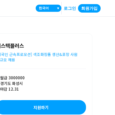
로그인
회원가입
▼
에스텍플러스
외국인 근속프로모션] 색조화장품 생산&포장 사원
규모 채용
월급 3000000
경기도 화성시
마감 12.31
지원하기