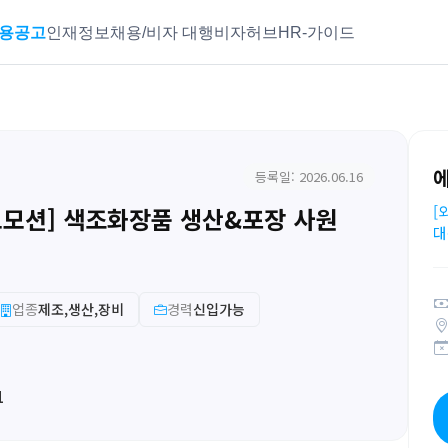
용공고
인재정보
채용/비자 대행
비자허브
HR-가이드
등록일: 2026.06.16
로모션] 색조화장품 생산&포장 사원
[
대
업종
제조,생산,장비
경력
신입가능
1