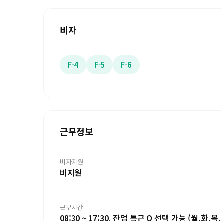
비자
F-4
F-5
F-6
근무정보
비자지원
비지원
근무시간
08:30 ~ 17:30, 잔업 특근 O 선택 가능 (월,화,목