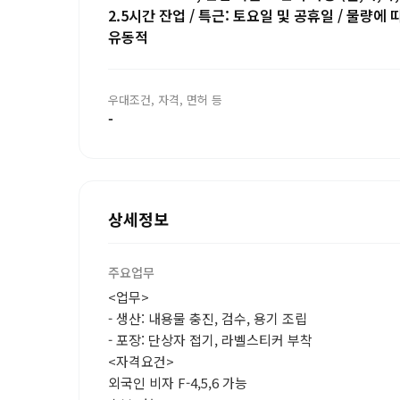
2.5시간 잔업 / 특근: 토요일 및 공휴일 / 물량에 
유동적
우대조건, 자격, 면허 등
-
상세정보
주요업무
<업무>
- 생산: 내용물 충진, 검수, 용기 조립
- 포장: 단상자 접기, 라벨스티커 부착
<자격요건>
외국인 비자 F-4,5,6 가능