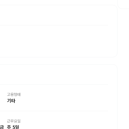
고용형태
기타
근무요일
,금
주 5일