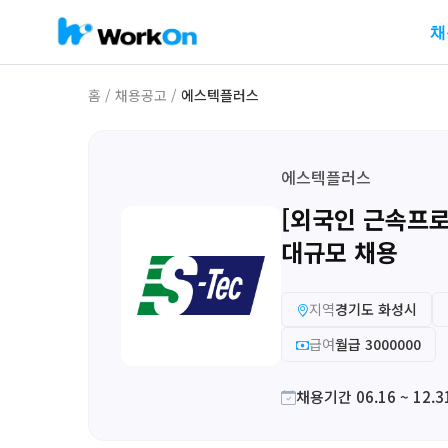
채
홈
/
채용공고
/
에스텍플러스
에스텍플러스
[외국인 근속프
대규모 채용
지역
경기도 화성시
급여
월급 3000000
채용기간 06.16 ~ 12.3