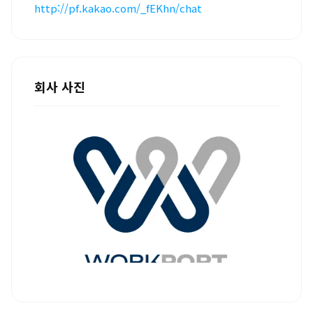
http://pf.kakao.com/_fEKhn/chat
회사 사진