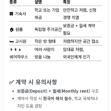
종류
설명
특징
학교 또는 기업 
안전하고 저렴, 신청 
🏢 기숙사
제공
경쟁 치열
보증금 + 월세 계약 
🏠 원룸
독립형 주거공간
필요
🛏 고시원
작은 방 형태
저렴하지만 공간 협소
👨‍👩‍👧 
여러 사람이 
임대료 저렴, 
쉐어하우스
방을 나눔
외국인에게 인기
✅ 계약 시 유의사항
보증금(Deposit) + 월세(Monthly rent)
 구조
계약서 작성 시 
한국어 해석 필수
, 학교 국제처나 
지인 도움 권장